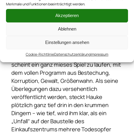
Merkmale und Funktionen beeinträchtigt werden.
Verschwörungstheoretiker. Aber als
Oldenburger Journalist bekommt man eben
Akzeptieren
das ein oder andere mit, und dann macht
Ablehnen
sich einer wie Hauke schon mal seine
Gedanken. Über die Verstrickungen von
Einstellungen ansehen
Politik und Baugewerbe beim geplanten Bau
Cookie-Richtlinie
Datenschutzerklärung
Impressum
eines Einkaufszentrums zum Beispiel. Da
scheint ein ganz mieses Spiel zu laufen, mit
dem vollen Programm aus Bestechung,
Korruption, Gewalt, Größenwahn. Als seine
Überlegungen dazu versehentlich
veröffentlicht werden, steckt Hauke
plötzlich ganz tief drin in den krummen
Dingern – wie tief, wird ihm klar, als ein
„Unfall“ auf der Baustelle des
Einkaufszentrums mehrere Todesopfer