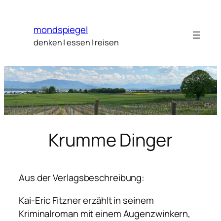
Zum
Inhalt
mondspiegel
springen
denken | essen | reisen
Krumme Dinger
Aus der Verlagsbeschreibung:
Kai-Eric Fitzner erzählt in seinem
Kriminalroman mit einem Augenzwinkern,