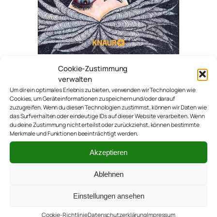
Cookie-Zustimmung
verwalten
Silia und der wilde Watz
Um dir ein optimales Erlebnis zu bieten, verwenden wir Technologien wie
Cookies, um Geräteinformationen zu speichern und/oder darauf
zuzugreifen. Wenn du diesen Technologien zustimmst, können wir Daten wie
Silia und der wilde Watz (11)
das Surfverhalten oder eindeutige IDs auf dieser Website verarbeiten. Wenn
du deine Zustimmung nicht erteilst oder zurückziehst, können bestimmte
Merkmale und Funktionen beeinträchtigt werden.
Silia und der wilde Watz (10)
Akzeptieren
Ablehnen
Silia und der wilde Watz (9)
Einstellungen ansehen
Cookie-Richtlinie
Datenschutzerklärung
Impressum