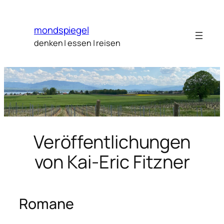
Zum
Inhalt
mondspiegel
springen
denken | essen | reisen
Veröffentlichungen
von Kai-Eric Fitzner
Romane