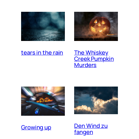
tears in the rain
The Whiskey
Creek Pumpkin
Murders
Den Wind zu
Growing up
fangen