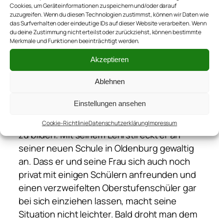
Mission: die
Cookies, um Geräteinformationen zu speichern und/oder darauf
Schüler zu
zuzugreifen. Wenn du diesen Technologien zustimmst, können wir Daten wie
das Surfverhalten oder eindeutige IDs auf dieser Website verarbeiten. Wenn
ermuntern,
du deine Zustimmung nicht erteilst oder zurückziehst, können bestimmte
nicht alle Dinge
Merkmale und Funktionen beeinträchtigt werden.
einfach
Akzeptieren
hinzunehmen,
sondern sie zu
Ablehnen
hinterfragen
Einstellungen ansehen
und sich eine
eigene Meinung
Cookie-Richtlinie
Datenschutzerklärung
Impressum
zu bilden. Mit seinem Lehrstil eckt er an
seiner neuen Schule in Oldenburg gewaltig
an. Dass er und seine Frau sich auch noch
privat mit einigen Schülern anfreunden und
einen verzweifelten Oberstufenschüler gar
bei sich einziehen lassen, macht seine
Situation nicht leichter. Bald droht man dem