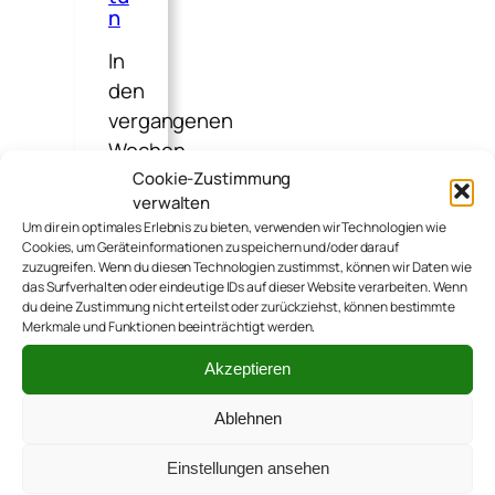
n
In
den
vergangenen
Wochen
war
Cookie-Zustimmung
verwalten
es
Um dir ein optimales Erlebnis zu bieten, verwenden wir Technologien wie
ziemlich
Cookies, um Geräteinformationen zu speichern und/oder darauf
ruhig
zuzugreifen. Wenn du diesen Technologien zustimmst, können wir Daten wie
das Surfverhalten oder eindeutige IDs auf dieser Website verarbeiten. Wenn
hier
du deine Zustimmung nicht erteilst oder zurückziehst, können bestimmte
im
Merkmale und Funktionen beeinträchtigt werden.
Blog,
Akzeptieren
was
unter
Ablehnen
anderem
Einstellungen ansehen
daran