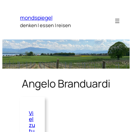
Zum
Inhalt
mondspiegel
springen
denken | essen | reisen
Angelo Branduardi
Vi
el
zu
tu