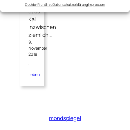
liegt,
Cookie-Richtlinie
Datenschutzerklärung
Impressum
dass
Kai
inzwischen
ziemlich…
9.
November
2018
·
Leben
mondspiegel