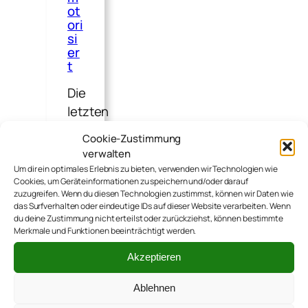
ot
ori
si
er
t
Die
letzten
Wochen
Cookie-Zustimmung
waren
verwalten
ganz
Um dir ein optimales Erlebnis zu bieten, verwenden wir Technologien wie
Cookies, um Geräteinformationen zu speichern und/oder darauf
schön
zuzugreifen. Wenn du diesen Technologien zustimmst, können wir Daten wie
anstrengend
das Surfverhalten oder eindeutige IDs auf dieser Website verarbeiten. Wenn
du deine Zustimmung nicht erteilst oder zurückziehst, können bestimmte
für
Merkmale und Funktionen beeinträchtigt werden.
Kai,
da
Akzeptieren
er
Ablehnen
vorübergehend