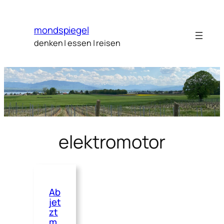
Zum
Inhalt
mondspiegel
springen
denken | essen | reisen
elektromotor
Ab
jet
zt
m