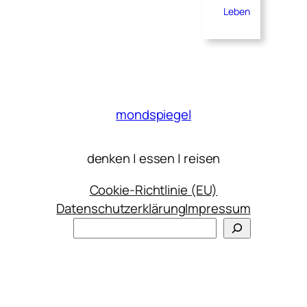
Leben
mondspiegel
denken | essen | reisen
Cookie-Richtlinie (EU)
Datenschutzerklärung
Impressum
Suchen