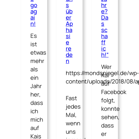
go
s
hr
ag
üb
e?
ai
er
Da
n!
Ap
s
ha
sc
Es
si
ha
e
ff
ist
re
ic
etwas
de
h!“
mehr
n
Wer
als
https://mondspiegel.de/wp
Kai
ein
content/uploads/2018/08/
auf
Jahr
Facebook
her,
Fast
folgt,
dass
jedes
konnte
ich
Mal,
sehen,
mich
wenn
dass
auf
uns
er
Kais