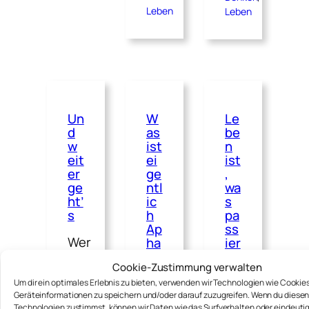
Leben
Leben
Un
W
Le
d
as
be
w
ist
n
eit
ei
ist
er
ge
,
ge
ntl
wa
ht’
ic
s
s
h
pa
Ap
ss
Wer
ha
ier
si
t,
Kai
Cookie-Zustimmung verwalten
e?
wä
auf
hr
Um dir ein optimales Erlebnis zu bieten, verwenden wir Technologien wie Cookie
Der
Geräteinformationen zu speichern und/oder darauf zuzugreifen. Wenn du diese
Facebook
en
Technologien zustimmst, können wir Daten wie das Surfverhalten oder eindeutig