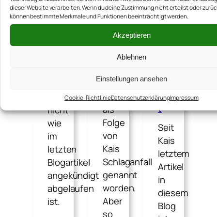
d
Begriff
folgt,
dieser Website verarbeiten. Wenn du deine Zustimmung nicht erteilst oder zurüc
Du
Aphasie
können bestimmte Merkmale und Funktionen beeinträchtigt werden.
hat
an
ist
de
mitbekommen,
Akzeptieren
re
jetzt
dass
Pl
schon
sein
Ablehnen
än
e
ein
Sommer
m
Einstellungen ansehen
paar
dann
ac
Mal
doch
hs
Cookie-Richtlinie
Datenschutzerklärung
Impressum
t
als
nicht
Folge
wie
Seit
von
im
Kais
Kais
letzten
letztem
Schlaganfall
Blogartikel
Artikel
genannt
angekündigt
in
worden.
abgelaufen
diesem
Aber
ist.
Blog
so
…