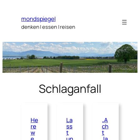
Zum
Inhalt
mondspiegel
springen
denken | essen | reisen
Schlaganfall
He
La
„A
re
ss
ch
w
t
t
e
un
Ja