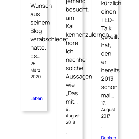
jemand
kürzlich
Wunsch
besucht,
einen
aus
um
TED-
seinem
Kai
Talk
Blog
kennenzulernen,
geteillt
verabschiedet
höre
hat,
hatte.
ich
den
Es…
nachher
er
25.
solche
bereits
März
Aussagen
2020
2013
wie
schon
·
„Das
mal…
Leben
mit…
17.
9.
August
August
2017
2018
·
·
Denken
, 