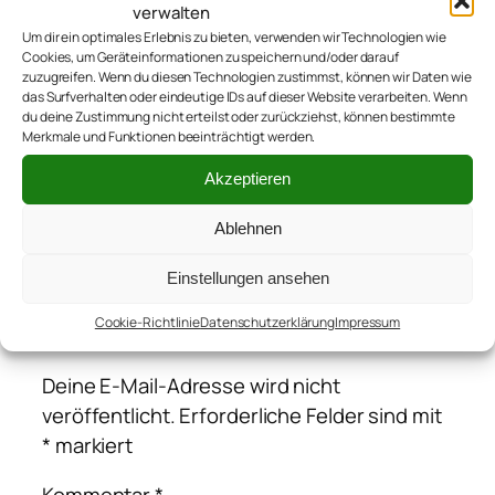
verwalten
Um dir ein optimales Erlebnis zu bieten, verwenden wir Technologien wie
Cookies, um Geräteinformationen zu speichern und/oder darauf
zuzugreifen. Wenn du diesen Technologien zustimmst, können wir Daten wie
das Surfverhalten oder eindeutige IDs auf dieser Website verarbeiten. Wenn
du deine Zustimmung nicht erteilst oder zurückziehst, können bestimmte
←
Leben ist, was passiert, während Du
Merkmale und Funktionen beeinträchtigt werden.
andere Pläne machst
Akzeptieren
Ablehnen
Kommentare
Einstellungen ansehen
Cookie-Richtlinie
Datenschutzerklärung
Impressum
Schreibe einen Kommentar
Deine E-Mail-Adresse wird nicht
veröffentlicht.
Erforderliche Felder sind mit
*
markiert