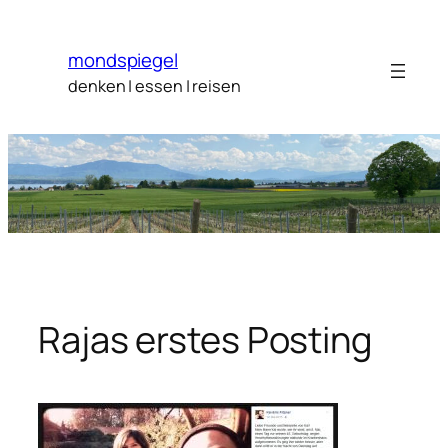
Zum
Inhalt
mondspiegel
springen
denken | essen | reisen
Rajas erstes Posting