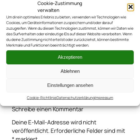
Cookie-Zustimmung
anderen Blogs
.
verwalten
Um dir ein optimales Erlebnis zu bieten, verwenden wir Technologien wie
Cookies, um Geräteinformationen zu speichern und/oder darauf
zuzugreifen. Wenn du diesen Technologien zustimmst, können wir Daten wie
das Surfverhalten oder eindeutige IDs auf dieser Website verarbeiten. Wenn
du deine Zustimmung nicht erteilst oder zurückziehst, können bestimmte
Merkmale und Funktionen beeinträchtigt werden.
Akzeptieren
←
„Ich muss das lernen!“
Ablehnen
Einstellungen ansehen
Kommentare
Cookie-Richtlinie
Datenschutzerklärung
Impressum
Schreibe einen Kommentar
Deine E-Mail-Adresse wird nicht
veröffentlicht.
Erforderliche Felder sind mit
*
markiert