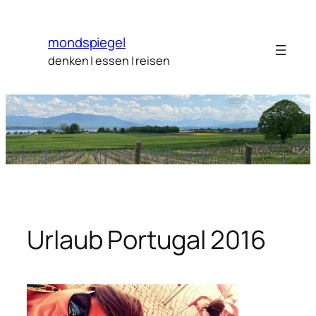
Zum
Inhalt
mondspiegel
springen
denken | essen | reisen
Urlaub Portugal 2016