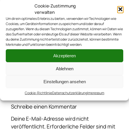
anderen Blogs
.
Cookie-Zustimmung
verwalten
Um dir ein optimales Erlebnis zu bieten, verwenden wir Technologien wie
Cookies, um Geräteinformationen zu speichern und/oder darauf
zuzugreifen. Wenn du diesen Technologien zustimmst, können wir Daten wie
das Surfverhalten oder eindeutige IDs auf dieser Website verarbeiten. Wenn
du deine Zustimmung nicht erteilst oder zurückziehst, können bestimmte
Merkmale und Funktionen beeinträchtigt werden.
←
Ein Barcamp, ein Podcast und Krumme
Akzeptieren
Dinger
Ablehnen
Einstellungen ansehen
Kommentare
Cookie-Richtlinie
Datenschutzerklärung
Impressum
Schreibe einen Kommentar
Deine E-Mail-Adresse wird nicht
veröffentlicht.
Erforderliche Felder sind mit