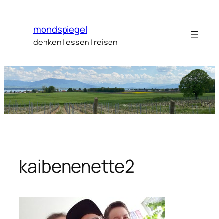
Zum
Inhalt
mondspiegel
springen
denken | essen | reisen
kaibenenette2