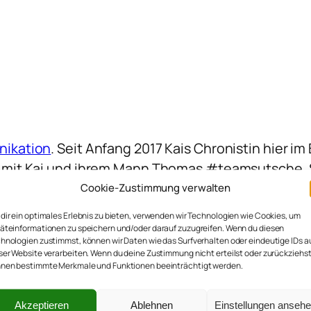
ikation
. Seit Anfang 2017 Kais Chronistin hier i
em mit Kai und ihrem Mann Thomas #teamsutsche.
Cookie-Zustimmung verwalten
dir ein optimales Erlebnis zu bieten, verwenden wir Technologien wie Cookies, um
äteinformationen zu speichern und/oder darauf zuzugreifen. Wenn du diesen
hnologien zustimmst, können wir Daten wie das Surfverhalten oder eindeutige IDs a
ser Website verarbeiten. Wenn du deine Zustimmung nicht erteilst oder zurückziehst
nen bestimmte Merkmale und Funktionen beeinträchtigt werden.
Akzeptieren
Ablehnen
Einstellungen anseh