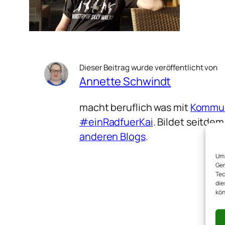
Dieser Beitrag wurde veröffentlicht von
Annette Schwindt
macht beruflich was mit
Kommun
#einRadfuerKai
. Bildet seitd
anderen Blogs
.
Um 
Ger
Tec
die
kön