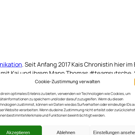
ikation
. Seit Anfang 2017 Kais Chronistin hier i
em mit Kai und ihrem Mann Thomas #teamsutsche.
Cookie-Zustimmung verwalten
dir ein optimales Erlebnis zu bieten, verwenden wir Technologien wie Cookies, um
äteinformationen zu speichern und/oder darauf zuzugreifen. Wenn du diesen
hnologien zustimmst, können wir Daten wie das Surfverhalten oder eindeutige IDs a
ser Website verarbeiten. Wenn du deine Zustimmung nicht erteilst oder zurückziehst
nen bestimmte Merkmale und Funktionen beeinträchtigt werden.
Akzeptieren
Ablehnen
Einstellungen anseh