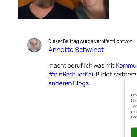
Dieser Beitrag wurde veröffentlicht von
Annette Schwindt
macht beruflich was mit
Kommun
#einRadfuerKai
. Bildet seitd
anderen Blogs
.
Um 
Ger
Tec
die
kön