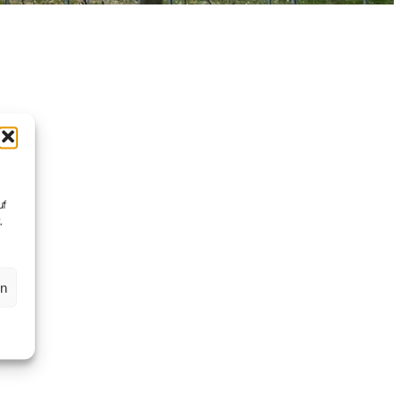
uf
,
en