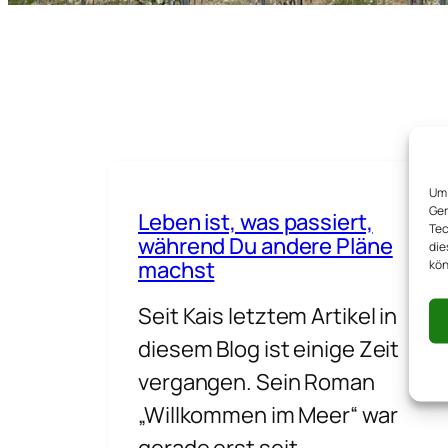
Um 
Ger
Leben ist, was passiert,
Tec
während Du andere Pläne
die
machst
kön
Seit Kais letztem Artikel in
diesem Blog ist einige Zeit
vergangen. Sein Roman
„Willkommen im Meer“ war
gerade erst seit…