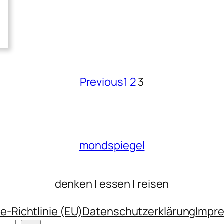
Previous
1
2
3
mondspiegel
denken | essen | reisen
e-Richtlinie (EU)
Datenschutzerklärung
Impr