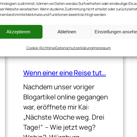
hnologien zustimmst, können wir Daten wie das Surfverhalten oder eindeutige IDs a
ser Website verarbeiten. Wenn du deine Zustimmung nicht erteilst oder zurückziehst
31. März 2017
·
Leben
nen bestimmte Merkmale und Funktionen beeinträchtigt werden.
Akzeptieren
Ablehnen
Einstellungen anseh
Cookie-Richtlinie
Datenschutzerklärung
Impressum
Wenn einer eine Reise tut…
Nachdem unser voriger
Blogartikel online gegangen
war, eröffnete mir Kai:
„Nächste Woche weg. Drei
Tage!“ – Wie jetzt weg?