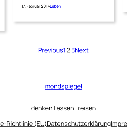
17. Februar 2017
·
Leben
Previous
1
2
3
Next
mondspiegel
denken | essen | reisen
e-Richtlinie (EU)
Datenschutzerklärung
Impr