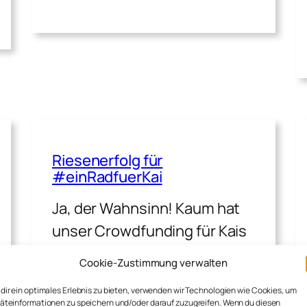
Riesenerfolg für
#einRadfuerKai
Ja, der Wahnsinn! Kaum hat
unser Crowdfunding für Kais
Fahrrad am Dienstagmorgen
Cookie-Zustimmung verwalten
begonnen, geht es rund! Die
dir ein optimales Erlebnis zu bieten, verwenden wir Technologien wie Cookies, um
ersten Unterstützer stehen…
äteinformationen zu speichern und/oder darauf zuzugreifen. Wenn du diesen