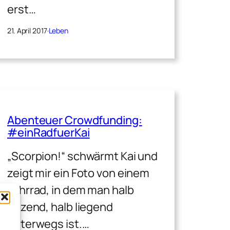
erst…
21. April 2017
·
Leben
Abenteuer Crowdfunding:
#einRadfuerKai
„Scorpion!“ schwärmt Kai und
zeigt mir ein Foto von einem
Fahrrad, in dem man halb
sitzend, halb liegend
unterwegs ist.…