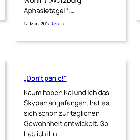
Wohin? „Würzburg.
Aphasietage!“,…
12. März 2017
·
Reisen
„Don’t panic!“
Kaum haben Kai und ich das
Skypen angefangen, hat es
sich schon zur täglichen
Gewohnheit entwickelt. So
hab ich ihn…