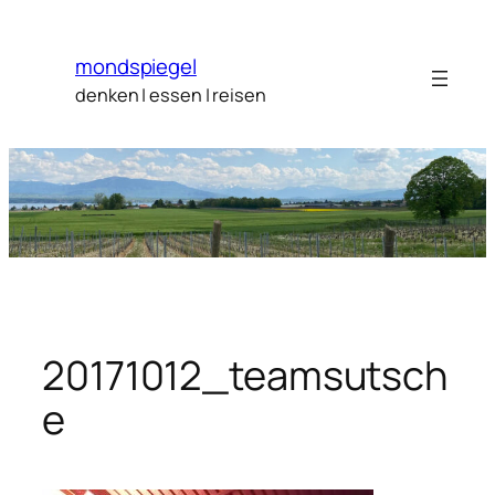
Zum
Inhalt
mondspiegel
springen
denken | essen | reisen
20171012_teamsutsch
e