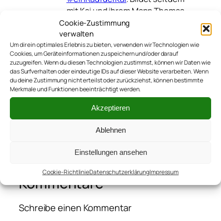
mit Kai und ihrem Mann Thomas
#teamsutsche. Schreibt sonst
Cookie-Zustimmung
verwalten
noch
auf verschiedenen
Um dir ein optimales Erlebnis zu bieten, verwenden wir Technologien wie
anderen Blogs
.
Cookies, um Geräteinformationen zu speichern und/oder darauf
zuzugreifen. Wenn du diesen Technologien zustimmst, können wir Daten wie
das Surfverhalten oder eindeutige IDs auf dieser Website verarbeiten. Wenn
du deine Zustimmung nicht erteilst oder zurückziehst, können bestimmte
Merkmale und Funktionen beeinträchtigt werden.
Akzeptieren
←
20171012_teamsutsche
Ablehnen
Einstellungen ansehen
Cookie-Richtlinie
Datenschutzerklärung
Impressum
Kommentare
Schreibe einen Kommentar