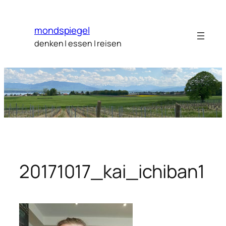
Zum
Inhalt
mondspiegel
springen
denken | essen | reisen
20171017_kai_ichiban1