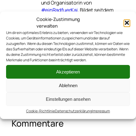
und Organisatorin von
#einRadfuerKai
. Bildet seitdem
mit Kai und ihrem Mann Thomas
Cookie-Zustimmung
#teamsutsche. Schreibt sonst
verwalten
noch
auf verschiedenen
Um dir ein optimales Erlebnis zu bieten, verwenden wir Technologien wie
anderen Blogs
.
Cookies, um Geräteinformationen zu speichern und/oder darauf
zuzugreifen. Wenn du diesen Technologien zustimmst, können wir Daten wie
das Surfverhalten oder eindeutige IDs auf dieser Website verarbeiten. Wenn
du deine Zustimmung nicht erteilst oder zurückziehst, können bestimmte
Merkmale und Funktionen beeinträchtigt werden.
Akzeptieren
Ablehnen
←
20171017_kai_ichiban1
Einstellungen ansehen
Cookie-Richtlinie
Datenschutzerklärung
Impressum
Kommentare