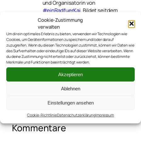
und Organisatorin von
#einRadfuerKai
. Bildet seitdem
mit Kai und ihrem Mann Thomas
Cookie-Zustimmung
#teamsutsche. Schreibt sonst
verwalten
noch
auf verschiedenen
Um dir ein optimales Erlebnis zu bieten, verwenden wir Technologien wie
anderen Blogs
.
Cookies, um Geräteinformationen zu speichern und/oder darauf
zuzugreifen. Wenn du diesen Technologien zustimmst, können wir Daten wie
das Surfverhalten oder eindeutige IDs auf dieser Website verarbeiten. Wenn
du deine Zustimmung nicht erteilst oder zurückziehst, können bestimmte
Merkmale und Funktionen beeinträchtigt werden.
Akzeptieren
Ablehnen
←
20171103_kai_williams
Einstellungen ansehen
Cookie-Richtlinie
Datenschutzerklärung
Impressum
Kommentare