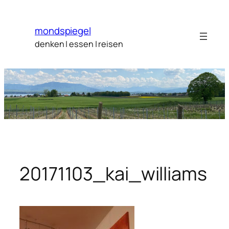
Zum
Inhalt
mondspiegel
springen
denken | essen | reisen
20171103_kai_williams