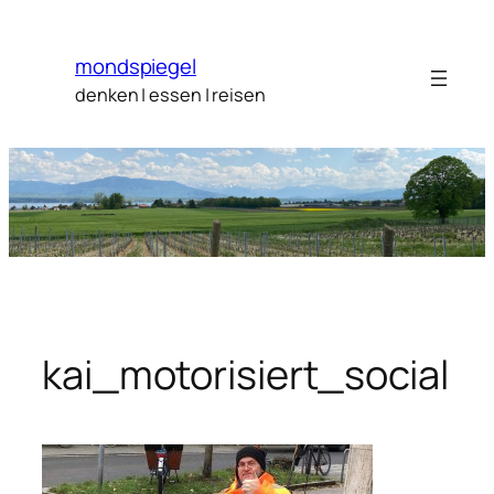
Zum
Inhalt
mondspiegel
springen
denken | essen | reisen
kai_motorisiert_social