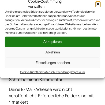
Cookie-Zustimmung
anderen Blogs
.
verwalten
Um dir ein optimales Erlebnis zu bieten, verwenden wir Technologien wie
Cookies, um Geräteinformationen zu speichern und/oder darauf
zuzugreifen. Wenn du diesen Technologien zustimmst, können wir Daten wie
das Surfverhalten oder eindeutige IDs auf dieser Website verarbeiten. Wenn
du deine Zustimmung nicht erteilst oder zurückziehst, können bestimmte
Merkmale und Funktionen beeinträchtigt werden.
←
Ab jetzt motorisiert
Akzeptieren
Ablehnen
Einstellungen ansehen
Kommentare
Cookie-Richtlinie
Datenschutzerklärung
Impressum
Schreibe einen Kommentar
Deine E-Mail-Adresse wird nicht
veröffentlicht.
Erforderliche Felder sind mit
*
markiert