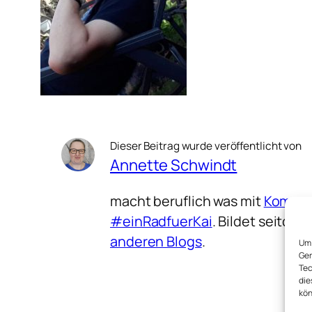
Dieser Beitrag wurde veröffentlicht von
Annette Schwindt
macht beruflich was mit
Kommun
#einRadfuerKai
. Bildet seitd
anderen Blogs
.
Um 
Ger
Tec
die
kön