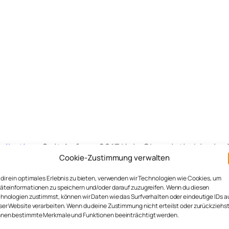
ikation
. Seit Anfang 2017 Kais Chronistin hier i
Cookie-Zustimmung verwalten
em mit Kai und ihrem Mann Thomas #teamsutsche.
dir ein optimales Erlebnis zu bieten, verwenden wir Technologien wie Cookies, um
äteinformationen zu speichern und/oder darauf zuzugreifen. Wenn du diesen
hnologien zustimmst, können wir Daten wie das Surfverhalten oder eindeutige IDs a
ser Website verarbeiten. Wenn du deine Zustimmung nicht erteilst oder zurückziehst
nen bestimmte Merkmale und Funktionen beeinträchtigt werden.