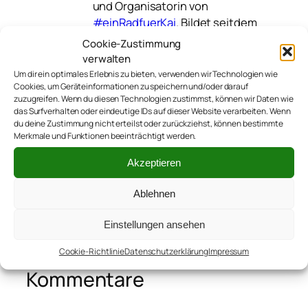
und Organisatorin von
#einRadfuerKai
. Bildet seitdem
mit Kai und ihrem Mann Thomas
Cookie-Zustimmung
#teamsutsche. Schreibt sonst
verwalten
noch
auf verschiedenen
Um dir ein optimales Erlebnis zu bieten, verwenden wir Technologien wie
anderen Blogs
.
Cookies, um Geräteinformationen zu speichern und/oder darauf
zuzugreifen. Wenn du diesen Technologien zustimmst, können wir Daten wie
das Surfverhalten oder eindeutige IDs auf dieser Website verarbeiten. Wenn
du deine Zustimmung nicht erteilst oder zurückziehst, können bestimmte
Merkmale und Funktionen beeinträchtigt werden.
Akzeptieren
Ablehnen
←
Endlich wieder ohne Brille!
Einstellungen ansehen
Cookie-Richtlinie
Datenschutzerklärung
Impressum
Kommentare