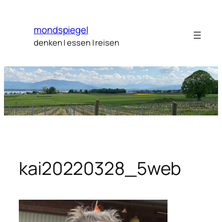
Zum
Inhalt
mondspiegel
springen
denken | essen | reisen
kai20220328_5web