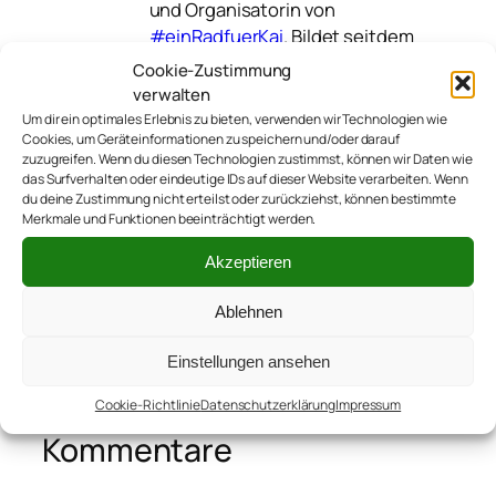
und Organisatorin von
#einRadfuerKai
. Bildet seitdem
mit Kai und ihrem Mann Thomas
Cookie-Zustimmung
#teamsutsche. Schreibt sonst
verwalten
noch
auf verschiedenen
Um dir ein optimales Erlebnis zu bieten, verwenden wir Technologien wie
anderen Blogs
.
Cookies, um Geräteinformationen zu speichern und/oder darauf
zuzugreifen. Wenn du diesen Technologien zustimmst, können wir Daten wie
das Surfverhalten oder eindeutige IDs auf dieser Website verarbeiten. Wenn
du deine Zustimmung nicht erteilst oder zurückziehst, können bestimmte
Merkmale und Funktionen beeinträchtigt werden.
Akzeptieren
Ablehnen
←
IMG_0342
Einstellungen ansehen
Cookie-Richtlinie
Datenschutzerklärung
Impressum
Kommentare