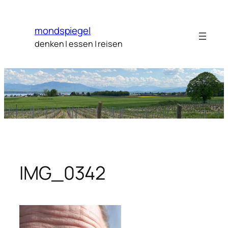
Zum
Inhalt
mondspiegel
springen
denken | essen | reisen
IMG_0342