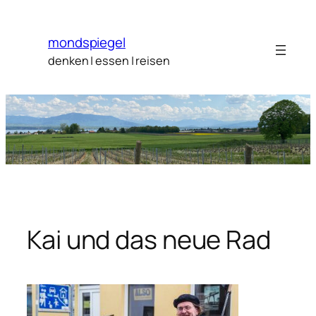
Zum
Inhalt
mondspiegel
springen
denken | essen | reisen
Kai und das neue Rad