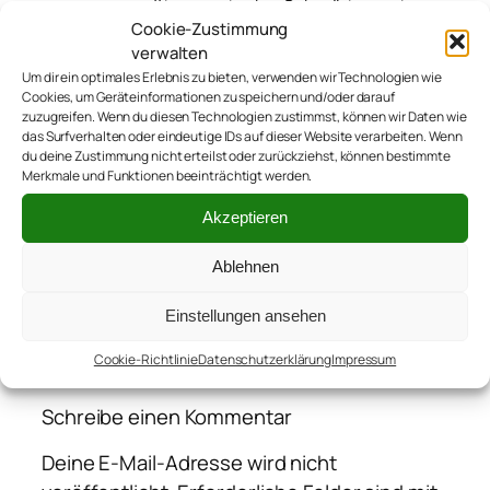
#teamsutsche. Schreibt sonst
Cookie-Zustimmung
noch
auf verschiedenen
verwalten
anderen Blogs
.
Um dir ein optimales Erlebnis zu bieten, verwenden wir Technologien wie
Cookies, um Geräteinformationen zu speichern und/oder darauf
zuzugreifen. Wenn du diesen Technologien zustimmst, können wir Daten wie
das Surfverhalten oder eindeutige IDs auf dieser Website verarbeiten. Wenn
du deine Zustimmung nicht erteilst oder zurückziehst, können bestimmte
Merkmale und Funktionen beeinträchtigt werden.
Akzeptieren
←
Kai und das neue Rad
Ablehnen
Einstellungen ansehen
Kommentare
Cookie-Richtlinie
Datenschutzerklärung
Impressum
Schreibe einen Kommentar
Deine E-Mail-Adresse wird nicht