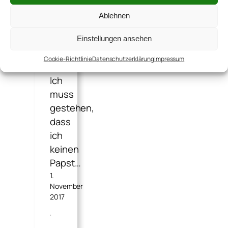
der
Ablehnen
noch
der
Einstellungen ansehen
Veröffentlichung
Cookie-Richtlinie
Datenschutzerklärung
Impressum
harrte:
Ich
muss
gestehen,
dass
ich
keinen
Papst…
1.
November
2017
·