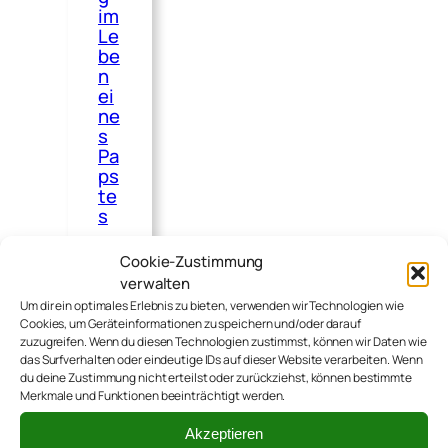
im
Le
be
n
ei
ne
s
Pa
ps
te
s
Hier
Cookie-Zustimmung
noch
verwalten
ein
Um dir ein optimales Erlebnis zu bieten, verwenden wir Technologien wie
Cookies, um Geräteinformationen zu speichern und/oder darauf
schon
zuzugreifen. Wenn du diesen Technologien zustimmst, können wir Daten wie
älterer
das Surfverhalten oder eindeutige IDs auf dieser Website verarbeiten. Wenn
du deine Zustimmung nicht erteilst oder zurückziehst, können bestimmte
Text
Merkmale und Funktionen beeinträchtigt werden.
von
Akzeptieren
Kai,