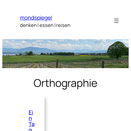
Zum
Inhalt
mondspiegel
springen
denken | essen | reisen
Orthographie
Ei
n
Ta
g