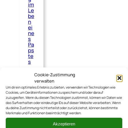
im
Le
be
n
ei
ne
s
Pa
ps
te
s
Hier
Cookie-Zustimmung
noch
verwalten
ein
Um dir ein optimales Erlebnis zu bieten, verwenden wir Technologien wie
Cookies, um Geräteinformationen zu speichern und/oder darauf
schon
zuzugreifen. Wenn du diesen Technologien zustimmst, können wir Daten wie
älterer
das Surfverhalten oder eindeutige IDs auf dieser Website verarbeiten. Wenn
du deine Zustimmung nicht erteilst oder zurückziehst, können bestimmte
Text
Merkmale und Funktionen beeinträchtigt werden.
von
Akzeptieren
Kai,