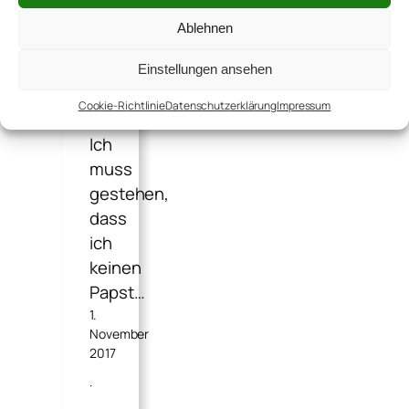
der
Ablehnen
noch
der
Einstellungen ansehen
Veröffentlichung
Cookie-Richtlinie
Datenschutzerklärung
Impressum
harrte:
Ich
muss
gestehen,
dass
ich
keinen
Papst…
1.
November
2017
·