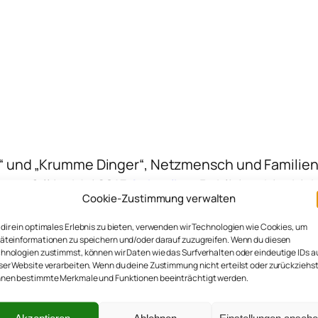
“ und „Krumme Dinger“, Netzmensch und Familie
ganfall im Mai 2015
Aphasiker
. Publiziert hier b
Cookie-Zustimmung verwalten
ntiert hier
Annette
in seinem Auftrag seinen We
dir ein optimales Erlebnis zu bieten, verwenden wir Technologien wie Cookies, um
äteinformationen zu speichern und/oder darauf zuzugreifen. Wenn du diesen
hnologien zustimmst, können wir Daten wie das Surfverhalten oder eindeutige IDs a
ser Website verarbeiten. Wenn du deine Zustimmung nicht erteilst oder zurückziehst
nen bestimmte Merkmale und Funktionen beeinträchtigt werden.
Akzeptieren
Ablehnen
Einstellungen anseh