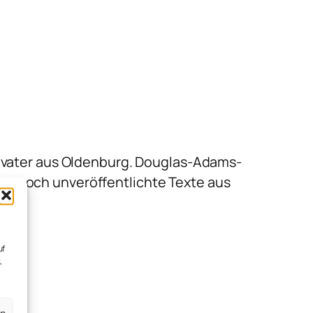
nvater aus Oldenburg. Douglas-Adams-
isher noch unveröffentlichte Texte aus
g.
uf
,
en