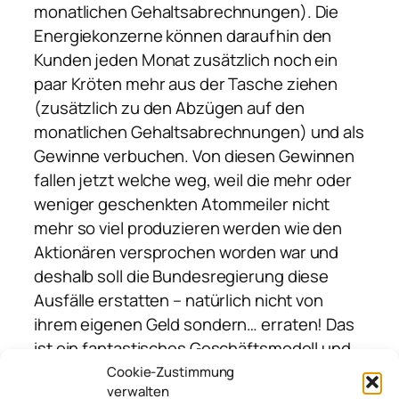
monatlichen Gehaltsabrechnungen). Die
Energiekonzerne können daraufhin den
Kunden jeden Monat zusätzlich noch ein
paar Kröten mehr aus der Tasche ziehen
(zusätzlich zu den Abzügen auf den
monatlichen Gehaltsabrechnungen) und als
Gewinne verbuchen. Von diesen Gewinnen
fallen jetzt welche weg, weil die mehr oder
weniger geschenkten Atommeiler nicht
mehr so viel produzieren werden wie den
Aktionären versprochen worden war und
deshalb soll die Bundesregierung diese
Ausfälle erstatten – natürlich nicht von
ihrem eigenen Geld sondern… erraten! Das
ist ein fantastisches Geschäftsmodell und
es verdeutlicht ganz wundervoll das Prinzip
Cookie-Zustimmung
verwalten
der Gewinnprivatisierung und der