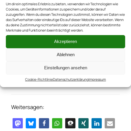
Um dir ein optimales Erlebnis zu bieten, verwenden wir Technologien wie
Verlustsozialisierung. Win-win heißt das
Cookies, um Geräteinformationen zu speichern und/oder darauf
wohl – es ist eben alles eine Frage der
zuzugreifen. Wenn du diesen Technologien zustimmst, können wir Daten wie
das Surfverhalten oder eindeutige IDs auf dieser Website verarbeiten. Wenn
Perspektive.
du deine Zustimmung nicht erteilst oder zurückziehst, können bestimmte
Merkmale und Funktionen beeinträchtigt werden.
PS: Um die ganze Angelegenheit in einem
Akzeptieren
nicht noch düstereren Licht zu zeichnen,
habe ich darauf verzichtet, die
Ablehnen
Entsorgungskosten aufzuschlüsseln.
Wobei, das ist auch ganz einfach… wird alles
Einstellungen ansehen
abgebucht.
Cookie-Richtlinie
Datenschutzerklärung
Impressum
Weitersagen: