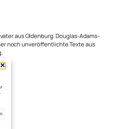
nvater aus Oldenburg. Douglas-Adams-
isher noch unveröffentlichte Texte aus
g.
uf
,
en