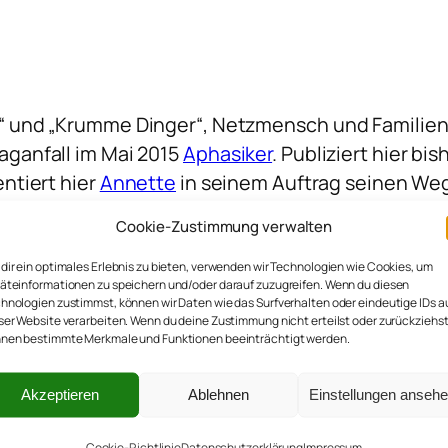
“ und „Krumme Dinger“, Netzmensch und Familie
ganfall im Mai 2015
Aphasiker
. Publiziert hier b
ntiert hier
Annette
in seinem Auftrag seinen We
Cookie-Zustimmung verwalten
dir ein optimales Erlebnis zu bieten, verwenden wir Technologien wie Cookies, um
äteinformationen zu speichern und/oder darauf zuzugreifen. Wenn du diesen
hnologien zustimmst, können wir Daten wie das Surfverhalten oder eindeutige IDs a
ser Website verarbeiten. Wenn du deine Zustimmung nicht erteilst oder zurückziehst
nen bestimmte Merkmale und Funktionen beeinträchtigt werden.
n Abgrund
Akzeptieren
Ablehnen
Einstellungen anseh
Cookie-Richtlinie
Datenschutzerklärung
Impressum