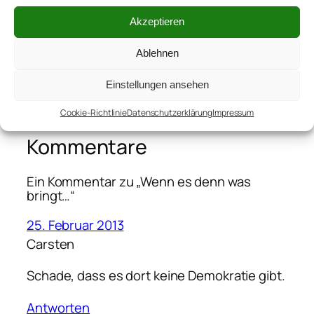
Akzeptieren
Die
←
Pisa Bolognese – Neue
Enttäuschung
Ablehnen
Wege in den Abgrund
sitzt tief…
→
Einstellungen ansehen
Cookie-Richtlinie
Datenschutzerklärung
Impressum
Kommentare
Ein Kommentar zu „Wenn es denn was
bringt…“
25. Februar 2013
Carsten
Schade, dass es dort keine Demokratie gibt.
Antworten