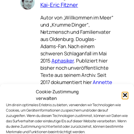
Kai-Eric Fitzner
Autor von „Willkommen im Meer“
und „Krumme Dinger“,
Netzmensch und Familienvater
aus Oldenburg. Douglas-
Adams-Fan. Nach einem
schweren Schlaganfall im Mai
2015
Aphasiker
. Publiziert hier
bisher noch unveröffentlichte
Texte aus seinem Archiv. Seit
2017 dokumentiert hier
Annette
in seinem Auftrag seinen Weg.
Cookie-Zustimmung
verwalten
Um dir ein optimales Erlebnis zu bieten, verwenden wir Technologien wie
Cookies, um Geräteinformationen zu speichern und/oder darauf
bildung
re:publica
zuzugreifen. Wenn du diesen Technologien zustimmst, können wir Daten wie
das Surfverhalten oder eindeutige IDs auf dieser Website verarbeiten. Wenn
du deine Zustimmung nicht erteilst oder zurückziehst, können bestimmte
Merkmale und Funktionen beeinträchtigt werden.