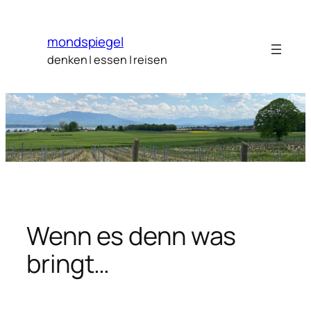
Zum
Inhalt
mondspiegel
springen
denken | essen | reisen
Wenn es denn was
bringt…