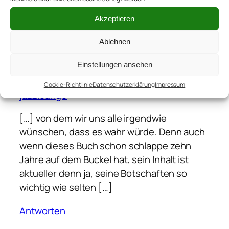
Fax: +36 62 548 443
http://www.olvas.hu
Akzeptieren
Antworten
Ablehnen
Einstellungen ansehen
20. Juli 2015
#MeinBuchvonKai :: Eine kleine Lobhudelei |
Cookie-Richtlinie
Datenschutzerklärung
Impressum
jazzlounge
[…] von dem wir uns alle irgendwie
wünschen, dass es wahr würde. Denn auch
wenn dieses Buch schon schlappe zehn
Jahre auf dem Buckel hat, sein Inhalt ist
aktueller denn ja, seine Botschaften so
wichtig wie selten […]
Antworten