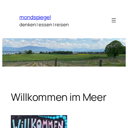
Zum
Inhalt
mondspiegel
springen
denken | essen | reisen
Willkommen im Meer