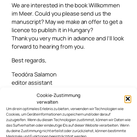
We are interested in the book Willkommen
im Meer. Could you please send us the
manuscript? May we make an offer to get a
licence to publish it in Hungary?
Thank you very much in advance and I’ll look
forward to hearing from you.
Best regards,
Teodóra Salamon
editor assistant
Cookie-Zustimmung
Maxim Publisher (Maxim Könyvkiadó Kft.)
verwalten
Kollégiumi út 11/H
Um dir ein optimales Erlebnis zu bieten, verwenden wir Technologien wie
6728 Szeged
Cookies, um Geräteinformationen zu speichern und/oder darauf
zuzugreifen. Wenn du diesen Technologien zustimmst, können wir Daten wie
Hungary
das Surfverhalten oder eindeutige IDs auf dieser Website verarbeiten. Wenn
Tel.: +36 62 551 093
du deine Zustimmung nicht erteilst oder zurückziehst, können bestimmte
Merkmale und Funktionen beeinträchtigt werden.