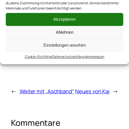
2017 Kais Chronistin hier im Blog
du deine Zustimmung nicht erteilst oder zurückziehst, können bestimmte
und Organisatorin von
Merkmale und Funktionen beeinträchtigt werden.
#einRadfuerKai
. Bildet seitdem
Akzeptieren
mit Kai und ihrem Mann Thomas
#teamsutsche. Schreibt sonst
Ablehnen
noch
auf verschiedenen
anderen Blogs
.
Einstellungen ansehen
Cookie-Richtlinie
Datenschutzerklärung
Impressum
←
Weiter mit „Aschband“
Neues von Kai
→
Kommentare