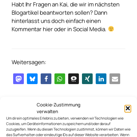
Habt Ihr Fragen an Kai, die wir im nächsten
Blogartikel beantworten sollen? Dann
hinterlasst uns doch einfach einen
Kommentar hier oder in Social Media.
Weitersagen:
Dieser Beitrag wurde veröffentlicht von
Cookie-Zustimmung
Annette Schwindt
verwalten
Um dir ein optimales Erlebnis zu bieten, verwenden wir Technologien wie
macht beruflich was mit
Cookies, um Geräteinformationen zu speichern und/oder darauf
zuzugreifen. Wenn du diesen Technologien zustimmst, können wir Daten wie
Kommunikation
. Seit Anfang
das Surfverhalten oder eindeutige IDs auf dieser Website verarbeiten. Wenn