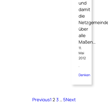
und
damit
die
Netzgemeind
über
alle
Maßen…
11.
Mai
2012
·
Denken
Previous
1
2
3
…
5
Next