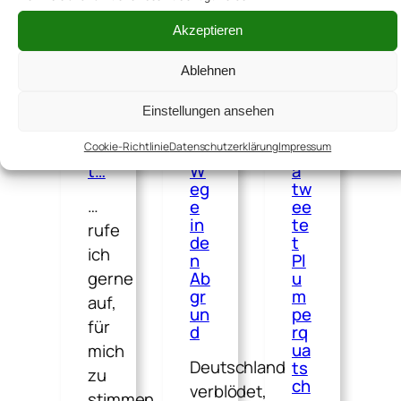
en
sa
r
n
Bo
Fa
Akzeptieren
es
lo
kt
de
gn
en
Ablehnen
nn
es
ch
wa
e
ec
Einstellungen ansehen
s
–
ka
bri
Ne
di
Cookie-Richtlinie
Datenschutzerklärung
Impressum
ng
ue
gg
t…
W
a
eg
tw
…
e
ee
in
te
rufe
de
t
ich
n
Pl
gerne
Ab
u
gr
m
auf,
un
pe
für
d
rq
ua
mich
Deutschland
ts
zu
ch
verblödet,
stimmen,