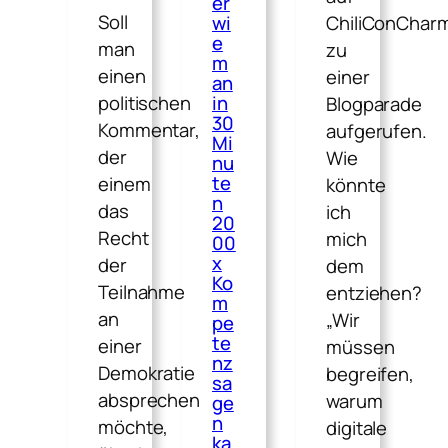
er
Soll
wi
ChiliConChar
e
man
zu
m
einen
einer
an
politischen
in
Blogparade
30
Kommentar,
aufgerufen.
Mi
der
Wie
nu
te
einem
könnte
n
das
ich
20
Recht
mich
00
x
der
dem
Ko
Teilnahme
entziehen?
m
an
„Wir
pe
te
einer
müssen
nz
Demokratie
begreifen,
sa
absprechen
warum
ge
n
möchte,
digitale
ka