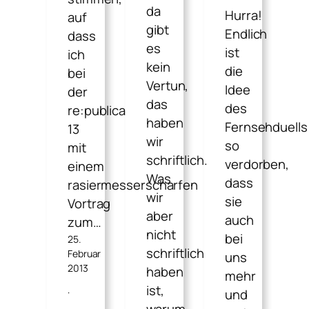
da
Hurra!
auf
gibt
Endlich
dass
es
ist
ich
kein
die
bei
Vertun,
Idee
der
das
des
re:publica
haben
Fernsehduells
13
wir
so
mit
schriftlich.
verdorben,
einem
Was
dass
rasiermesserscharfen
wir
sie
Vortrag
aber
auch
zum…
nicht
bei
25.
schriftlich
Februar
uns
2013
haben
mehr
ist,
·
und
warum