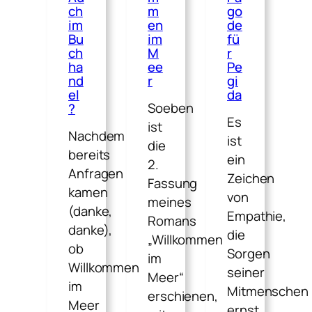
ch
m
go
im
en
de
Bu
im
fü
ch
M
r
ha
ee
Pe
nd
r
gi
el
da
Soeben
?
Es
ist
Nachdem
ist
die
bereits
ein
2.
Anfragen
Zeichen
Fassung
kamen
von
meines
(danke,
Empathie,
Romans
danke),
die
„Willkommen
ob
Sorgen
im
Willkommen
seiner
Meer“
im
Mitmenschen
erschienen,
Meer
ernst