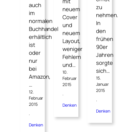
mit
auch
zu
neuem
im
nehmen.
Cover
normalen
In
und
Buchhandel
den
neuem
erhältlich
frühen
Layout,
ist
90er
weniger
oder
Jahren
Fehlern
nur
sorgte
und…
bei
sich…
10.
Amazon,
15.
Februar
…
Januar
2015
2015
12.
·
Februar
·
2015
Denken
Denken
·
Denken