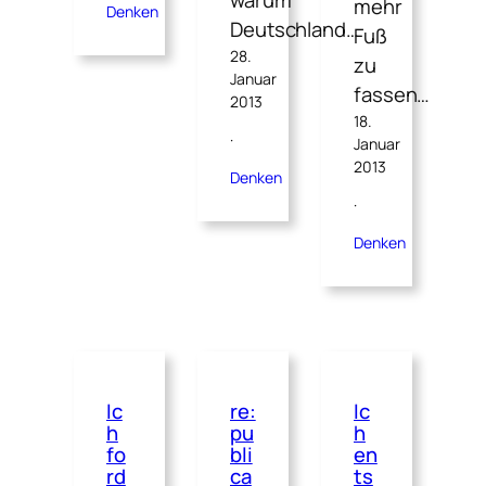
mehr
Denken
Deutschland…
Fuß
28.
zu
Januar
fassen…
2013
18.
·
Januar
2013
Denken
·
Denken
Ic
re:
Ic
h
pu
h
fo
bli
en
rd
ca
ts