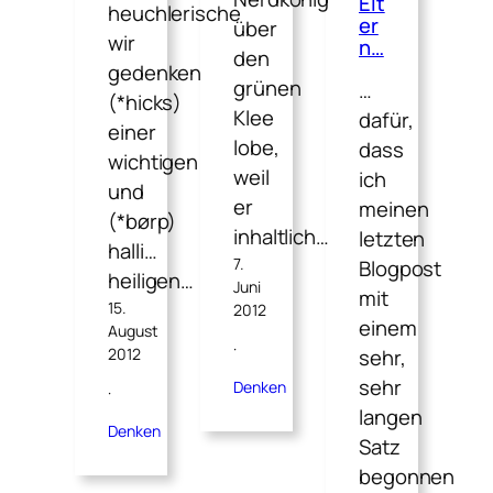
Elt
heuchlerische
er
über
wir
n…
den
gedenken
grünen
…
(*hicks)
Klee
dafür,
einer
lobe,
dass
wichtigen
weil
ich
und
er
meinen
(*børp)
inhaltlich…
letzten
halli…
7.
Blogpost
heiligen…
Juni
mit
15.
2012
einem
August
·
2012
sehr,
sehr
Denken
·
langen
Denken
Satz
begonnen