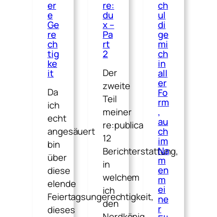
er
re:
ch
e
du
ul
Ge
x –
di
re
Pa
ge
ch
rt
mi
tig
2
ch
ke
in
Der
it
all
er
zweite
Da
Fo
Teil
rm
ich
meiner
,
echt
au
re:publica
angesäuert
ch
12
im
bin
Na
Berichterstattung,
über
m
in
en
diese
welchem
m
elende
ei
ich
Feiertagsungerechtigkeit,
ne
den
r
dieses
Nerdkönig