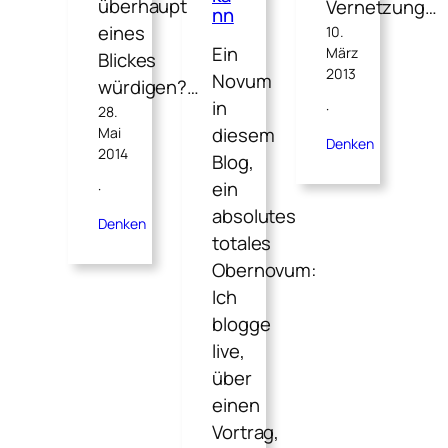
überhaupt
Vernetzung…
nn
eines
10.
Ein
März
Blickes
2013
Novum
würdigen?…
in
·
28.
diesem
Mai
Denken
2014
Blog,
ein
·
absolutes
Denken
totales
Obernovum:
Ich
blogge
live,
über
einen
Vortrag,