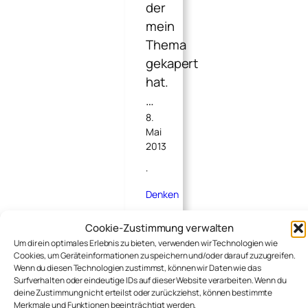
der
mein
Thema
gekapert
hat.
…
8.
Mai
2013
·
Denken
Cookie-Zustimmung verwalten
Um dir ein optimales Erlebnis zu bieten, verwenden wir Technologien wie
Cookies, um Geräteinformationen zu speichern und/oder darauf zuzugreifen.
Wenn du diesen Technologien zustimmst, können wir Daten wie das
Surfverhalten oder eindeutige IDs auf dieser Website verarbeiten. Wenn du
deine Zustimmung nicht erteilst oder zurückziehst, können bestimmte
W
Pi
De
Merkmale und Funktionen beeinträchtigt werden.