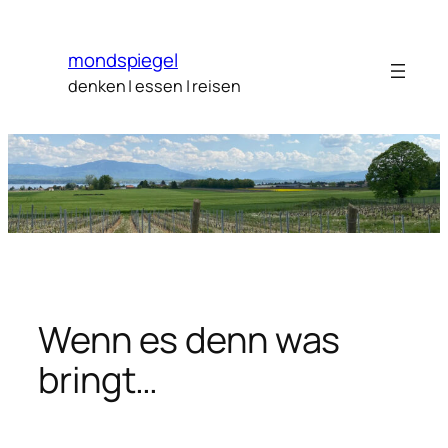
Zum
Inhalt
mondspiegel
springen
denken | essen | reisen
Wenn es denn was
bringt…