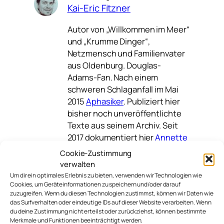
Kai-Eric Fitzner
Autor von „Willkommen im Meer“
und „Krumme Dinger“,
Netzmensch und Familienvater
aus Oldenburg. Douglas-
Adams-Fan. Nach einem
schweren Schlaganfall im Mai
2015
Aphasiker
. Publiziert hier
bisher noch unveröffentlichte
Texte aus seinem Archiv. Seit
2017 dokumentiert hier
Annette
in seinem Auftrag seinen Weg.
Cookie-Zustimmung
verwalten
Um dir ein optimales Erlebnis zu bieten, verwenden wir Technologien wie
Cookies, um Geräteinformationen zu speichern und/oder darauf
bildung
re:publica
zuzugreifen. Wenn du diesen Technologien zustimmst, können wir Daten wie
das Surfverhalten oder eindeutige IDs auf dieser Website verarbeiten. Wenn
du deine Zustimmung nicht erteilst oder zurückziehst, können bestimmte
Merkmale und Funktionen beeinträchtigt werden.