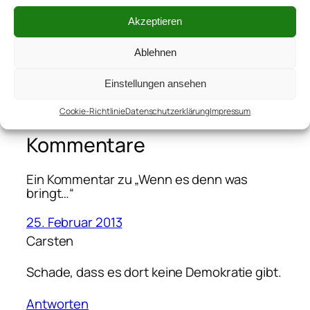
Akzeptieren
Die
←
Pisa Bolognese – Neue
Enttäuschung
Ablehnen
Wege in den Abgrund
sitzt tief…
→
Einstellungen ansehen
Cookie-Richtlinie
Datenschutzerklärung
Impressum
Kommentare
Ein Kommentar zu „Wenn es denn was
bringt…“
25. Februar 2013
Carsten
Schade, dass es dort keine Demokratie gibt.
Antworten