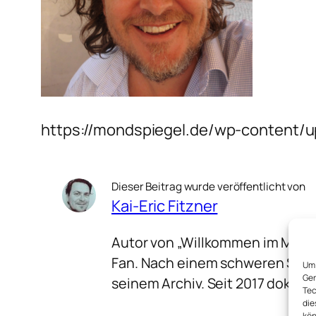
https://mondspiegel.de/wp-content/
Dieser Beitrag wurde veröffentlicht von
Kai-Eric Fitzner
Autor von „Willkommen im Meer
Fan. Nach einem schweren Schla
Um 
Ger
seinem Archiv. Seit 2017 dokume
Tec
die
kön