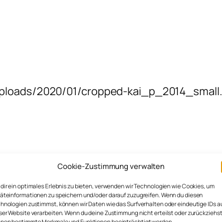
uploads/2020/01/cropped-kai_p_2014_small
Cookie-Zustimmung verwalten
“ und „Krumme Dinger“, Netzmensch und Familie
ganfall im Mai 2015
Aphasiker
. Publiziert hier b
dir ein optimales Erlebnis zu bieten, verwenden wir Technologien wie Cookies, um
äteinformationen zu speichern und/oder darauf zuzugreifen. Wenn du diesen
ntiert hier
Annette
in seinem Auftrag seinen We
hnologien zustimmst, können wir Daten wie das Surfverhalten oder eindeutige IDs a
ser Website verarbeiten. Wenn du deine Zustimmung nicht erteilst oder zurückziehst
nen bestimmte Merkmale und Funktionen beeinträchtigt werden.