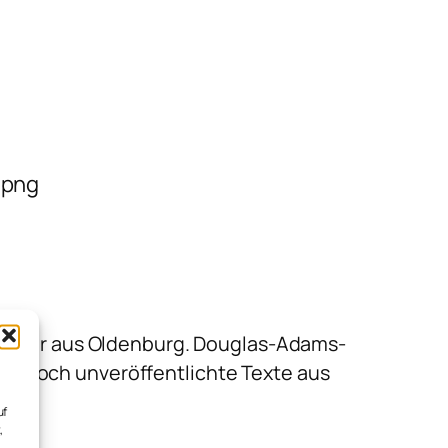
.png
nvater aus Oldenburg. Douglas-Adams-
isher noch unveröffentlichte Texte aus
g.
uf
,