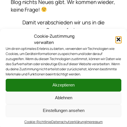
Blog nichts Neues gibt. Wir kommen wieder,
keine Frage!
Damit verabschieden wir uns in die
Sommerferien
Cookie-Zustimmung
und wünschen allen Lesern eine schöne
verwalten
Zeit!
Um dir ein optimales Erlebnis zu bieten, verwenden wir Technologien wie
Cookies, um Geräteinformationen zu speichern und/oder darauf
zuzugreifen. Wenn du diesen Technologien zustimmst, können wir Daten wie
das Surfverhalten oder eindeutige IDs auf dieser Website verarbeiten. Wenn
du deine Zustimmung nicht erteilst oder zurückziehst, können bestimmte
Merkmale und Funktionen beeinträchtigt werden.
Akzeptieren
Ablehnen
Einstellungen ansehen
Cookie-Richtlinie
Datenschutzerklärung
Impressum