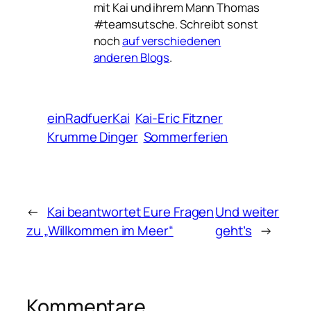
mit Kai und ihrem Mann Thomas
#teamsutsche. Schreibt sonst
noch
auf verschiedenen
anderen Blogs
.
einRadfuerKai
Kai-Eric Fitzner
Krumme Dinger
Sommerferien
←
Kai beantwortet Eure Fragen
Und weiter
zu „Willkommen im Meer“
geht’s
→
Kommentare