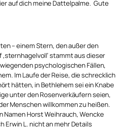
er auf dich meine Dattelpalme. Gute
sten – einem Stern, den außer den
 ‚sternhagelvoll’ stammt aus dieser
erwiegenden psychologischen Fällen,
m. Im Laufe der Reise, die schrecklich
hört hätten, in Bethlehem sei ein Knabe
nige unter den Rosenverkäufern seien,
t der Menschen willkommen zu heißen.
tigen Namen Horst Weihrauch, Wencke
 Erwin L. nicht an mehr Details