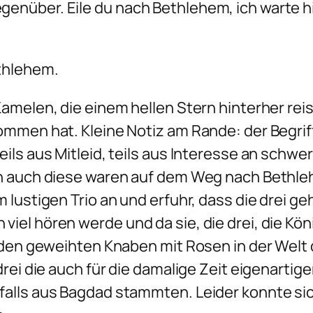
nüber. Eile du nach Bethlehem, ich warte hi
thlehem.
amelen, die einem hellen Stern hinterher rei
mmen hat. Kleine Notiz am Rande: der Begriff
ils aus Mitleid, teils aus Interesse an schw
n auch diese waren auf dem Weg nach Bethlehe
lustigen Trio an und erfuhr, dass die drei ge
iel hören werde und da sie, die drei, die Kö
, den geweihten Knaben mit Rosen in der Wel
drei die auch für die damalige Zeit eigenar
lls aus Bagdad stammten. Leider konnte sich