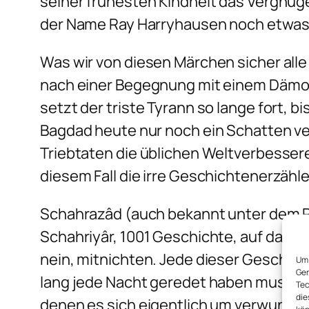
seiner frühesten Kindheit das Vergnüg
der Name Ray Harryhausen noch etwas
Was wir von diesen Märchen sicher all
nach einer Begegnung mit einem Dämon
setzt der triste Tyrann so lange fort, b
Bagdad heute nur noch ein Schatten ve
Triebtaten die üblichen Weltverbesser
diesem Fall die irre Geschichtenerzähl
Schahrazâd (auch bekannt unter dem 
Schahriyâr, 1001 Geschichte, auf das d
nein, mitnichten. Jede dieser Geschic
Um 
Ger
lang jede Nacht geredet haben muss. J
Tec
die
denen es sich eigentlich um verwunsch