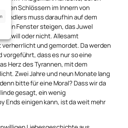
ndigen Schlössern im Innern von
enhändlers muss daraufhin auf dem
en
h ein Fenster steigen, das Juwel
as will oder nicht. Allesamt
t verherrlicht und gemordet. Da werden
vorgeführt, dass es nur so eine
das Herz des Tyrannen, mit dem
licht. Zwei Jahre und neun Monate lang
denn bitte für eine Moral? Dass wir da
linde gesagt, ein wenig
y Ends einigen kann, ist da weit mehr
enwilligen Liebesgeschichte aus