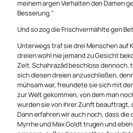
meinem argen Verhalten den Damen gege
Besserung.“
Und so zog die Frischvermählte gen Be
Unterwegs traf sie drei Menschen auf K
dreien wohl nie jemand zu Gesicht beko
Zeit. Schahrazâd beschloss dennoch, te
sich diesen dreien anzuschließen, den
mühsam war, freundete sie sich mit dem 
zur Welt gekommen, von dem man noch v
wurden sie von ihrer Zunft beauftragt
Dann erfahren wir auch noch, dass die 
Myrrhe und Max Goldt trugen und ebenfa