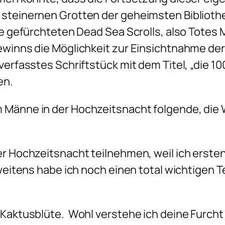
 steinernen Grotten der geheimsten Biblioth
ie gefürchteten Dead Sea Scrolls, also Totes M
gewinns die Möglichkeit zur Einsichtnahme de
verfasstes Schriftstück mit dem Titel, „die 1
en.
 Männe in der Hochzeitsnacht folgende, die
er Hochzeitsnacht teilnehmen, weil ich erst
 zweitens habe ich noch einen total wichtige
e Kaktusblüte. Wohl verstehe ich deine Furc