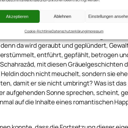
nen bestimmte Merkmale und Funktionen beeinträchtigt werden.
er verkleideten Magiern entwendet und in wi
unge Neffe eines Teppich- oder Wasserpfeif
Akzeptieren
Ablehnen
Einstellungen anseh
ieh den Palast über den Wolken finden, durc
Cookie-Richtlinie
Datenschutzerklärung
Impressum
 Statthalterstochter ehelichen, egal ob die d
 denn da wird geraubt und geplündert, Gewal
tümmelt, entführt, gepfählt, betrogen und 
, Schahrazâd, mit diesen Gräuelgeschichten 
 Heldin doch nicht meuchelt, sondern sie ehe
ten, damit er sie nicht umbringt? Was ist das 
der aufgehenden Sonne sprechen, scheint, ge
mal auf die Inhalte eines romantischen Happ
mmen konnte, dass die Fortsetzung dieser eig