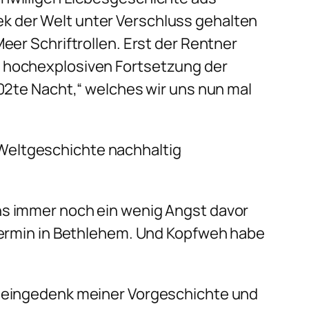
ek der Welt unter Verschluss gehalten
eer Schriftrollen. Erst der Rentner
r hochexplosiven Fortsetzung der
002te Nacht,“ welches wir uns nun mal
 Weltgeschichte nachhaltig
ens immer noch ein wenig Angst davor
n Termin in Bethlehem. Und Kopfweh habe
ht eingedenk meiner Vorgeschichte und