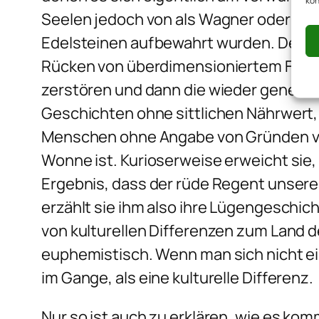
kön
Seelen jedoch von als Wagner oder Küf
Edelsteinen aufbewahrt wurden. Der j
Rücken von überdimensioniertem Federv
zerstören und dann die wieder genesene
Geschichten ohne sittlichen Nährwert,
Menschen ohne Angabe von Gründen vers
Wonne ist. Kurioserweise erweicht sie
Ergebnis, dass der rüde Regent unsere
erzählt sie ihm also ihre Lügengeschich
von kulturellen Differenzen zum Land 
euphemistisch. Wenn man sich nicht ein
im Gange, als eine kulturelle Differenz.
Nur so ist auch zu erklären, wie es ko