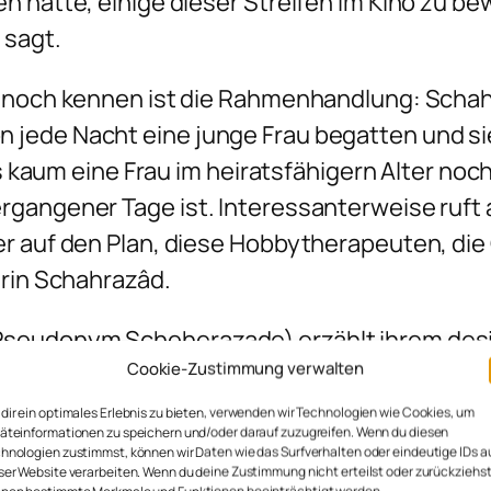
en hatte, einige dieser Streifen im Kino zu 
 sagt.
e noch kennen ist die Rahmenhandlung: Schah
 jede Nacht eine junge Frau begatten und si
is kaum eine Frau im heiratsfähigern Alter noc
rgangener Tage ist. Interessanterweise ruft 
er auf den Plan, diese Hobbytherapeuten, die
erin Schahrazâd.
Pseudonym Scheherazade) erzählt ihrem desi
Cookie-Zustimmung verwalten
er Mann sich bessere. Nun waren das aber nic
hten dauerte eine ganze Nacht, so dass die g
dir ein optimales Erlebnis zu bieten, verwenden wir Technologien wie Cookies, um
äteinformationen zu speichern und/oder darauf zuzugreifen. Wenn du diesen
ede Nacht gab es Geschichten von lahmen, ta
hnologien zustimmst, können wir Daten wie das Surfverhalten oder eindeutige IDs a
ser Website verarbeiten. Wenn du deine Zustimmung nicht erteilst oder zurückziehst
ene Statthalterstöchter auf der Suche nach