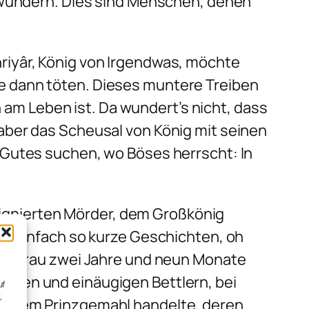
bewundern. Dies sind Menschen, denen
riyâr, König von Irgendwas, möchte
e dann töten. Dieses muntere Treiben
h am Leben ist. Da wundert’s nicht, dass
aber das Scheusal von König mit seinen
 Gutes suchen, wo Böses herrscht: In
gnierten Mörder, dem Großkönig
ht einfach so kurze Geschichten, oh
ute Frau zwei Jahre und neun Monate
uben und einäugigen Bettlern, bei
uf
,
 einem Prinzgemahl handelte, deren