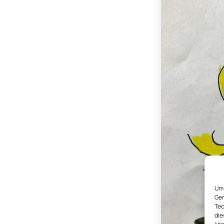
Um 
Ger
Tec
die