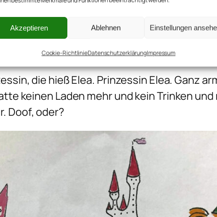
nen bestimmte Merkmale und Funktionen beeinträchtigt werden.
Akzeptieren
Ablehnen
Einstellungen anseh
Cookie-Richtlinie
Datenschutzerklärung
Impressum
essin, die hieß Elea. Prinzessin Elea. Ganz ar
hatte keinen Laden mehr und kein Trinken und 
. Doof, oder?