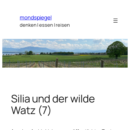
Zum
Inhalt
mondspiegel
springen
denken | essen | reisen
Silia und der wilde
Watz (7)