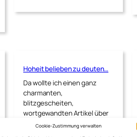
Hoheit belieben zu deuten…
Da wollte ich einen ganz
charmanten,
blitzgescheiten,
wortgewandten Artikel über
mein ganz persönliches
Cookie-Zustimmung verwalten
Sommerloch verfassen und