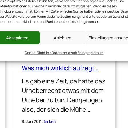
dir ein optimales Erlebnis zu bieten, verwenden wir Technologien wie Cookies, um
dann das… Warum ich…
äteinformationen zu speichern und/oder darauf zuzugreifen. Wenn du diesen
hnologien zustimmst, können wir Daten wie das Surfverhalten oder eindeutige IDs a
ser Website verarbeiten. Wenn du deine Zustimmung nicht erteilst oder zurückziehst
24. Juli 2011
·
Denken
nen bestimmte Merkmale und Funktionen beeinträchtigt werden.
Akzeptieren
Ablehnen
Einstellungen anseh
Cookie-Richtlinie
Datenschutzerklärung
Impressum
Was mich wirklich aufregt…
Es gab eine Zeit, da hatte das
Urheberrecht etwas mit dem
Urheber zu tun. Demjenigen
also, der sich die Mühe…
8. Juni 2011
·
Denken