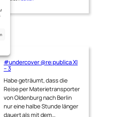
uf
,
en
#undercover @re:publica XI
– 3
Habe geträumt, dass die
Reise per Materietransporter
von Oldenburg nach Berlin
nur eine halbe Stunde länger
dauert als mit dem…