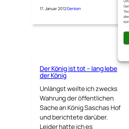
Um 
Ger
17. Januar 2012
·
Denken
Tec
die
kön
Der König ist tot – lang lebe
der König
Unlängst weilte ich zwecks
Wahrung der öffentlichen
Sache an König Saschas Hof
und berichtete darüber.
Leider hatte ich es