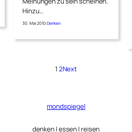
Meinungen zu sein scheinen.
Hinzu…
30. Mai 2010
·
Denken
1
2
Next
mondspiegel
denken | essen | reisen