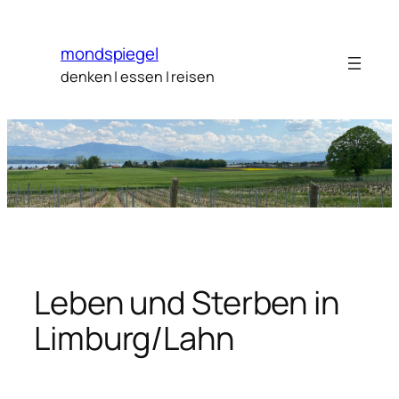
Zum
Inhalt
mondspiegel
springen
denken | essen | reisen
Leben und Sterben in
Limburg/Lahn