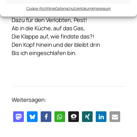
Drum soll dies meine Rache sein:
Cookie-Richtlinie
Datenschutzerklärung
Impressum
Ein gar makabres Manifest,
Dazu für den Verlobten, Pest!
Ab in die Küche, auf das Gas,
Die Klappe auf, wie findste das?!
Den Kopf hinein und der bleibt drin
Bis ich eingeschlafen bin.
Weitersagen: