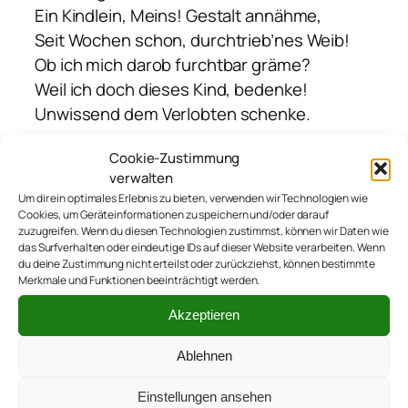
Ein Kindlein, Meins! Gestalt annähme,
Seit Wochen schon, durchtrieb’nes Weib!
Ob ich mich darob furchtbar gräme?
Weil ich doch dieses Kind, bedenke!
Unwissend dem Verlobten schenke.
IV – Winter
Cookie-Zustimmung
verwalten
Wie wüst meine Gefühle tobten,
Um dir ein optimales Erlebnis zu bieten, verwenden wir Technologien wie
Cookies, um Geräteinformationen zu speichern und/oder darauf
Seit der Erwähnung des Verlobten.
zuzugreifen. Wenn du diesen Technologien zustimmst, können wir Daten wie
Das kleine Blag, Frucht meiner Lenden,
das Surfverhalten oder eindeutige IDs auf dieser Website verarbeiten. Wenn
du deine Zustimmung nicht erteilst oder zurückziehst, können bestimmte
Soll dieser Mann fortan verblenden?
Merkmale und Funktionen beeinträchtigt werden.
Du findest mein Verhalten kleinlich?
Akzeptieren
Die Lackkratzer am Auto peinlich?
Nun, die zerstoch’nen Fahrradreifen
Ablehnen
Konnt‘ ich mir wirklich nicht verkneifen
Doch trifft es dich? Ich fürchte, nein!
Einstellungen ansehen